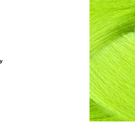
BRAIDORDIE
€11,96
€6,76
Pôvodne:
€6,95
y