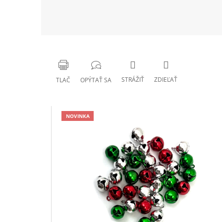
STRÁŽIŤ
ZDIEĽAŤ
TLAČ
OPÝTAŤ SA
NOVINKA