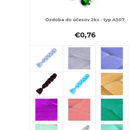
Ozdoba do účesov 2ks - typ A307
€0,76