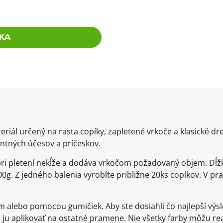
KA
eriál určený na rasta copíky, zapletené vrkoče a klasické d
ntných účesov a príčeskov.
 pri pletení nekĺže a dodáva vrkočom požadovaný objem. Dĺž
0g. Z jedného balenia vyrobíte približne 20ks copíkov. V pra
om alebo pomocou gumičiek. Aby ste dosiahli čo najlepší v
ju aplikovať na ostatné pramene. Nie všetky farby môžu re