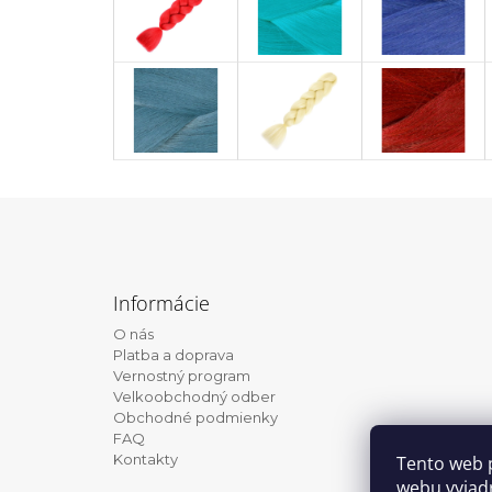
Z
á
Informácie
p
O nás
ä
Platba a doprava
t
Vernostný program
Velkoobchodný odber
i
Obchodné podmienky
e
FAQ
Kontakty
Tento web 
webu vyjadr