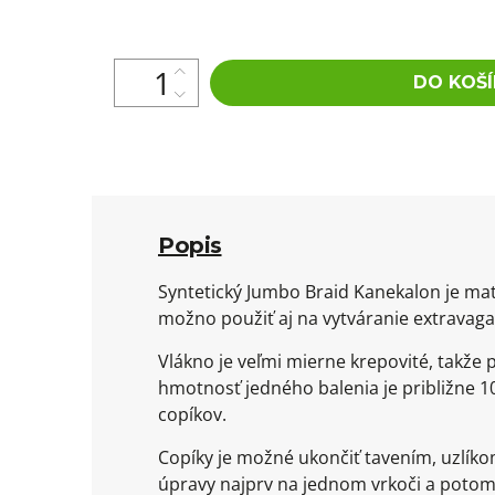
cena:
DO KOŠÍ
Popis
Syntetický Jumbo Braid Kanekalon je mat
možno použiť aj na vytváranie extravaga
Vlákno je veľmi mierne krepovité, takže
hmotnosť jedného balenia je približne 10
copíkov.
Copíky je možné ukončiť tavením, uzlík
úpravy najprv na jednom vrkoči a potom 