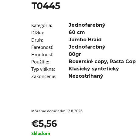
T0445
€4,76
Pôvodne:
€6,76
Kategória
:
Jednofarebný
Dĺžka
:
60 cm
Druh
:
Jumbo Braid
Farebnosť
:
Jednofarebný
Hmotnosť
:
80gr
Použitie
:
Boxerské copy
,
Rasta Cop
Typ vlákna
:
Klasický syntetický
Zakončenie
:
Nezostrihaný
Môžeme doručiť do:
12.8.2026
€5,56
Jednotková
Skladom