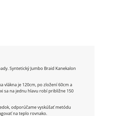
ready. Syntetický Jumbo Braid Kanekalon
ka vlákna je 120cm, po zložení 60cm a
xi sa na jednu hlavu robí približne 150
ýsledok, odporúčame vyskúšať metódu
agovať na teplo rovnako.