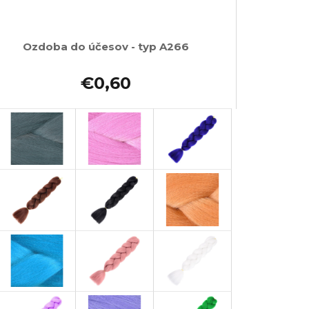
Ozdoba do účesov - typ A266
€0,60