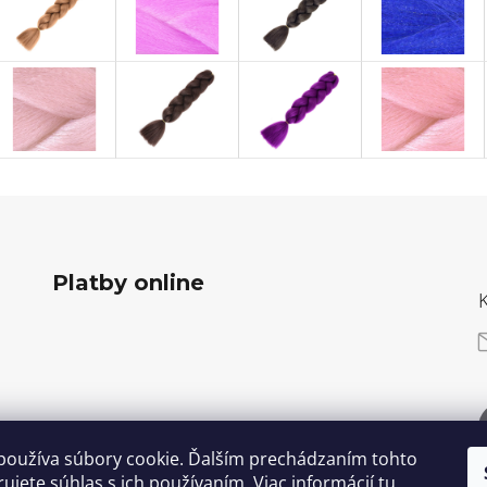
Platby online
používa súbory cookie. Ďalším prechádzaním tohto
ujete súhlas s ich používaním. Viac informácií
tu
.