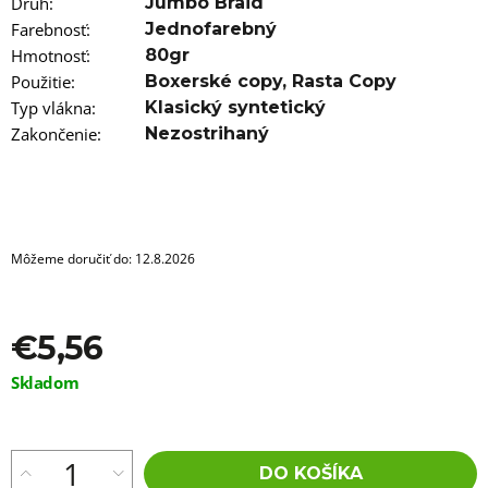
a
Druh
:
Jumbo Braid
m
Farebnosť
:
Jednofarebný
e
Hmotnosť
:
80gr
Použitie
:
Boxerské copy
,
Rasta Copy
100%
EZ
Typ vlákna
:
Klasický syntetický
KANEKALON
Zakončenie
:
Nezostrihaný
73
X-
SMART
€3,16
Môžeme doručiť do:
12.8.2026
€5,56
Jednotková
Skladom
cena:
DO KOŠÍKA