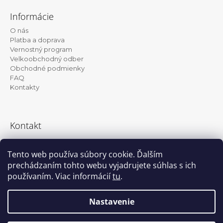
á
Informácie
p
O nás
ä
Platba a doprava
t
Vernostný program
Velkoobchodný odber
i
Obchodné podmienky
e
FAQ
Kontakty
Kontakt
info@kanekalon-store.sk
Tento web používa súbory cookie. Ďalším
prechádzaním tohto webu vyjadrujete súhlas s ich
používaním. Viac informácií
tu
.
Facebook
Instagram
Nastavenie