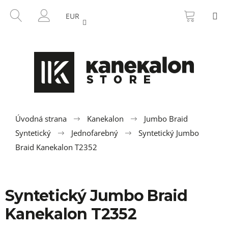
K
Prejsť
NÁKU
HĽADAŤ
M
na
KOŠÍK
o
EUR
SPÄŤ
SPÄŤ
obsah
PRIHLÁSENIE
š
í
Č
k
o
p
o
t
r
Úvodná strana
Kanekalon
Jumbo Braid
e
Syntetický
Jednofarebný
Syntetický Jumbo
b
Braid Kanekalon T2352
u
j
e
Syntetický Jumbo Braid
t
Kanekalon T2352
e
n