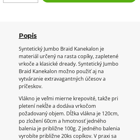
Popis
Syntetický Jumbo Braid Kanekalon je
materiál určený na rasta copíky, zapletené
vrkoče a klasické dready. Syntetický Jumbo
Braid Kanekalon možno použiť aj na
vytváranie extravagantných účesov a
príčeskov.
Vlákno je veľmi mierne krepovité, takže pri
pletení nekĺže a dodáva vrkočom
požadovaný objem. Dĺžka vlákna je 120cm,
po zložení 60cm a hmotnosť jedného
balenia je približne 100g. Z jedného balenia
vyrobíte približne 20ks copíkov. V praxi sa