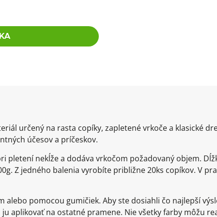
KA
eriál určený na rasta copíky, zapletené vrkoče a klasické d
ntných účesov a príčeskov.
 pri pletení nekĺže a dodáva vrkočom požadovaný objem. Dĺž
0g. Z jedného balenia vyrobíte približne 20ks copíkov. V pra
om alebo pomocou gumičiek. Aby ste dosiahli čo najlepší v
ju aplikovať na ostatné pramene. Nie všetky farby môžu re