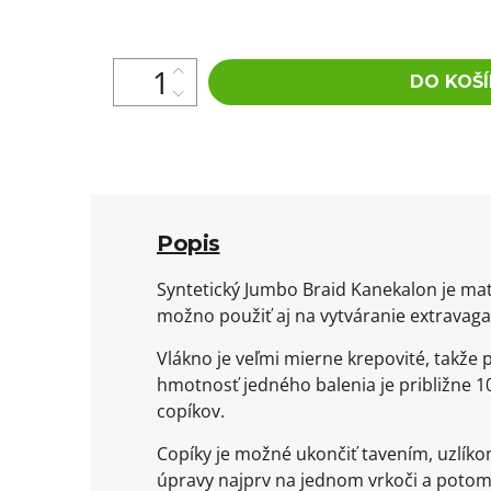
cena:
DO KOŠÍ
Popis
Syntetický Jumbo Braid Kanekalon je mat
možno použiť aj na vytváranie extravaga
Vlákno je veľmi mierne krepovité, takže
hmotnosť jedného balenia je približne 10
copíkov.
Copíky je možné ukončiť tavením, uzlík
úpravy najprv na jednom vrkoči a potom 