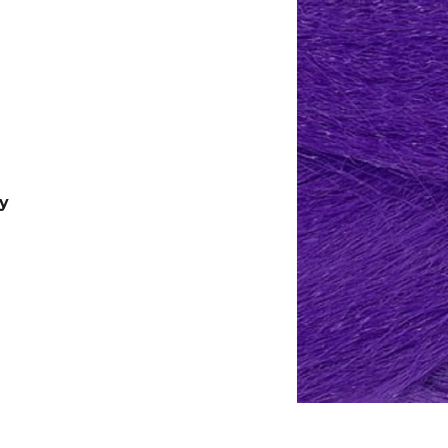
B36
€4,20
€7,96
Pôvodne:
€6
y