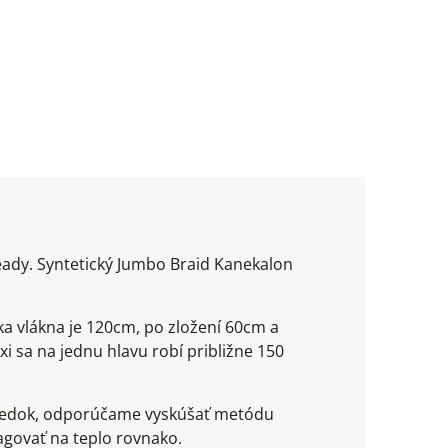
ready. Syntetický Jumbo Braid Kanekalon
ka vlákna je 120cm, po zložení 60cm a
xi sa na jednu hlavu robí približne 150
ýsledok, odporúčame vyskúšať metódu
agovať na teplo rovnako.