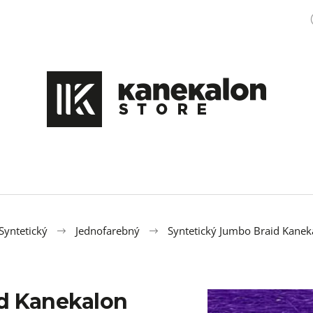
Čo potrebujete nájsť?
HĽADAŤ
Odporúčame
Syntetický
Jednofarebný
Syntetický Jumbo Braid Kane
id Kanekalon
COPÍKY BOX BRAIDS SINGLE 65CM 22KS
100% EZ KANEK