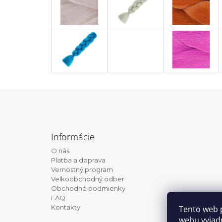
Z
á
Informácie
p
O nás
ä
Platba a doprava
t
Vernostný program
Velkoobchodný odber
i
Obchodné podmienky
e
FAQ
Kontakty
Tento web 
webu vyjadr