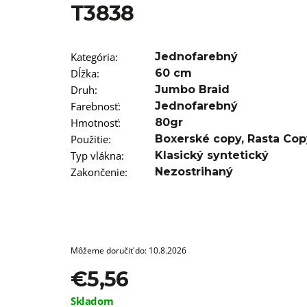
T3838
€11,96
Kategória
:
Jednofarebný
Dĺžka
:
60 cm
Druh
:
Jumbo Braid
Farebnosť
:
Jednofarebný
Hmotnosť
:
80gr
Použitie
:
Boxerské copy
,
Rasta Cop
Typ vlákna
:
Klasický syntetický
Zakončenie
:
Nezostrihaný
Môžeme doručiť do:
10.8.2026
€5,56
Jednotková
Skladom