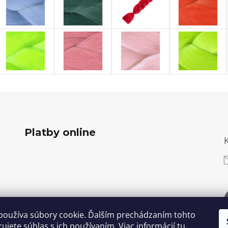
Platby online
používa súbory cookie. Ďalším prechádzaním tohto
ujete súhlas s ich používaním. Viac informácií
tu
.