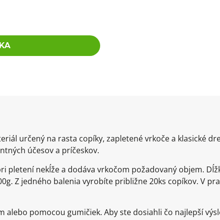
KA
eriál určený na rasta copíky, zapletené vrkoče a klasické d
ntných účesov a príčeskov.
 pri pletení nekĺže a dodáva vrkočom požadovaný objem. Dĺž
0g. Z jedného balenia vyrobíte približne 20ks copíkov. V pra
om alebo pomocou gumičiek. Aby ste dosiahli čo najlepší v