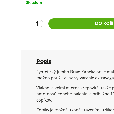
Jednotková
Skladom
cena:
DO KOŠÍ
Popis
Syntetický Jumbo Braid Kanekalon je mat
možno použiť aj na vytváranie extravaga
Vlákno je veľmi mierne krepovité, takže
hmotnosť jedného balenia je približne 10
copíkov.
Copíky je možné ukončiť tavením, uzlík