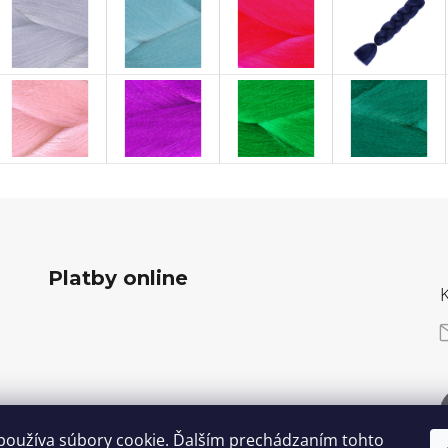
Platby online
používa súbory cookie. Ďalším prechádzaním tohto