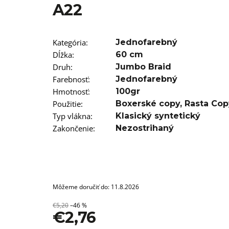
T12/22 BRAIDORDIE
A22
€5,96
Kategória
:
Jednofarebný
Dĺžka
:
60 cm
Druh
:
Jumbo Braid
Farebnosť
:
Jednofarebný
Hmotnosť
:
100gr
Použitie
:
Boxerské copy
,
Rasta Cop
Typ vlákna
:
Klasický syntetický
Zakončenie
:
Nezostrihaný
Môžeme doručiť do:
11.8.2026
€5,20
–46 %
€2,76