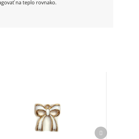
agovať na teplo rovnako.
Ďalší
produkt