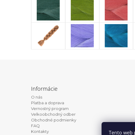
Z
á
Informácie
p
O nás
ä
Platba a doprava
t
Vernostný program
Velkoobchodný odber
i
Obchodné podmienky
e
FAQ
Kontakty
Tento web 