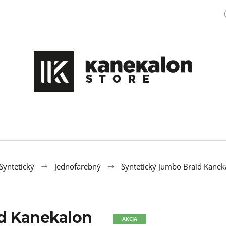
Čo potrebujete nájsť?
HĽADAŤ
Odporúčame
Syntetický
Jednofarebný
Syntetický Jumbo Braid Kanek
id Kanekalon
100% EZ KANEKALON M47
OZDOBA DO ÚČE
AKCIA