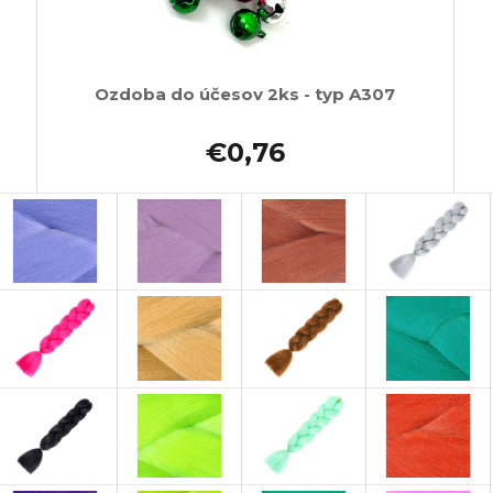
Ozdoba do účesov 2ks - typ A307
€0,76