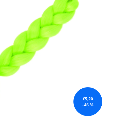
€5,20
–46 %