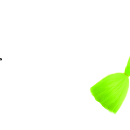
€4,20
€0,60
Pôvodne:
€6
y