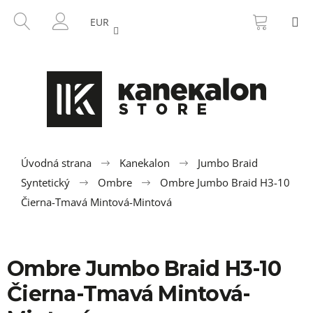
K
Prejsť
NÁKU
HĽADAŤ
M
na
KOŠÍK
o
EUR
SPÄŤ
SPÄŤ
obsah
PRIHLÁSENIE
š
í
Č
k
o
p
o
t
r
Úvodná strana
Kanekalon
Jumbo Braid
e
Syntetický
Ombre
Ombre Jumbo Braid H3-10
b
Čierna-Tmavá Mintová-Mintová
u
j
e
Ombre Jumbo Braid H3-10
t
Čierna-Tmavá Mintová-
e
n