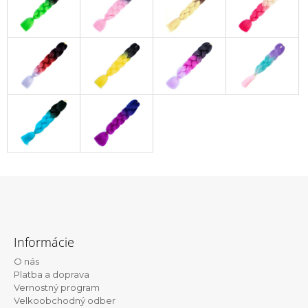
Z
á
Informácie
p
O nás
ä
Platba a doprava
t
Vernostný program
Velkoobchodný odber
i