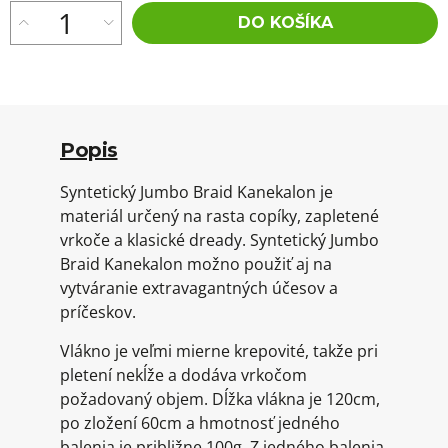
DO KOŠÍKA
Popis
Syntetický Jumbo Braid Kanekalon je
materiál určený na rasta copíky, zapletené
vrkoče a klasické dready. Syntetický Jumbo
Braid Kanekalon možno použiť aj na
vytváranie extravagantných účesov a
príčeskov.
Vlákno je veľmi mierne krepovité, takže pri
pletení nekĺže a dodáva vrkočom
požadovaný objem. Dĺžka vlákna je 120cm,
po zložení 60cm a hmotnosť jedného
balenia je približne 100g. Z jedného balenia