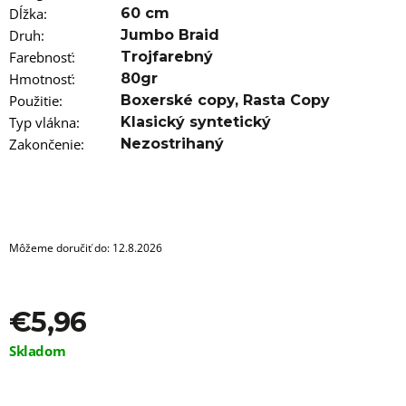
a
Dĺžka
:
60 cm
m
e
Druh
:
Jumbo Braid
Farebnosť
:
Trojfarebný
100%
Hmotnosť
:
80gr
JUMBO
Použitie
:
Boxerské copy
,
Rasta Copy
BRAID
ZOSTRIHANÝ
Typ vlákna
:
Klasický syntetický
TURQUIOSE
Zakončenie
:
Nezostrihaný
€5,96
Pôvodne:
€6,76
Môžeme doručiť do:
12.8.2026
€5,96
Jednotková
Skladom
cena: