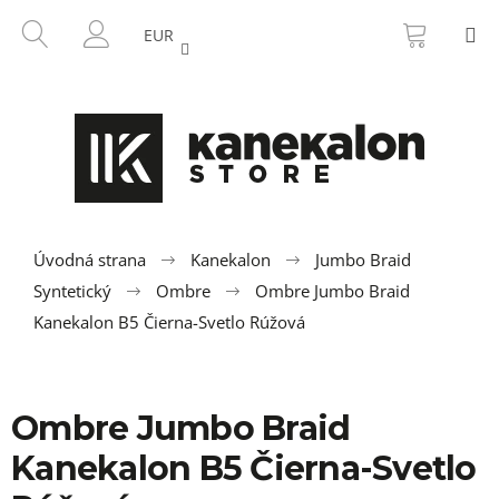
K
Prejsť
NÁKU
HĽADAŤ
M
na
KOŠÍK
o
EUR
SPÄŤ
SPÄŤ
obsah
PRIHLÁSENIE
š
í
Č
k
o
p
o
t
r
Úvodná strana
Kanekalon
Jumbo Braid
e
Syntetický
Ombre
Ombre Jumbo Braid
b
Kanekalon B5 Čierna-Svetlo Rúžová
u
j
e
Ombre Jumbo Braid
t
Kanekalon B5 Čierna-Svetlo
e
n