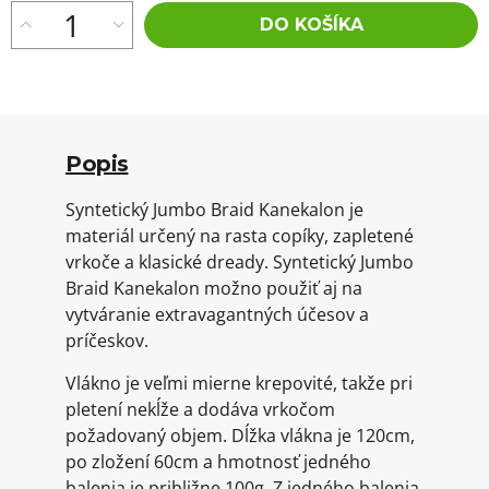
DO KOŠÍKA
Popis
Syntetický Jumbo Braid Kanekalon je
materiál určený na rasta copíky, zapletené
vrkoče a klasické dready. Syntetický Jumbo
Braid Kanekalon možno použiť aj na
vytváranie extravagantných účesov a
príčeskov.
Vlákno je veľmi mierne krepovité, takže pri
pletení nekĺže a dodáva vrkočom
požadovaný objem. Dĺžka vlákna je 120cm,
po zložení 60cm a hmotnosť jedného
balenia je približne 100g. Z jedného balenia