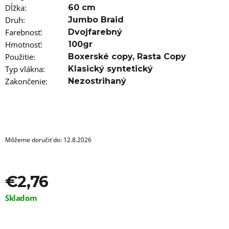
a
Dĺžka
:
60 cm
m
e
Druh
:
Jumbo Braid
Farebnosť
:
Dvojfarebný
100%
Hmotnosť
:
100gr
EZ
Použitie
:
Boxerské copy
,
Rasta Copy
KANEKALON
FR-
Typ vlákna
:
Klasický syntetický
11
Zakončenie
:
Nezostrihaný
BLACK/D-
PINK
€3,56
Pôvodne:
€6
Môžeme doručiť do:
12.8.2026
€2,76
Jednotková
Skladom
cena: