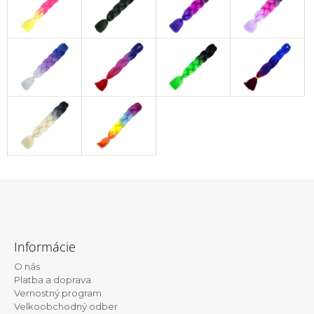
Z
á
Informácie
p
O nás
ä
Platba a doprava
t
Vernostný program
Velkoobchodný odber
i