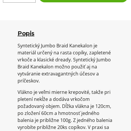
Popis
Syntetický Jumbo Braid Kanekalon je
materiál určený na rasta copíky, zapletené
vrkoče a klasické dready. Syntetický Jumbo
Braid Kanekalon možno použiť aj na
vytváranie extravagantných účesov a
príčeskov.
Vlákno je veľmi mierne krepovité, takže pri
pletení nekĺže a dodáva vrkočom
požadovaný objem. Dĺžka vlákna je 120cm,
po zložení 60cm a hmotnosť jedného
balenia je približne 100g. Z jedného balenia
vyrobíte približne 20ks copíkov. V praxi sa