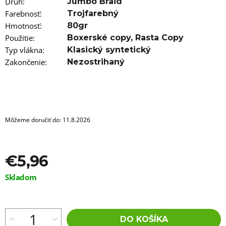
a
Druh
:
Jumbo Braid
m
Farebnosť
:
Trojfarebný
e
Hmotnosť
:
80gr
Použitie
:
Boxerské copy
,
Rasta Copy
100%
JUMBO
Typ vlákna
:
Klasický syntetický
BRAID
Zakončenie
:
Nezostrihaný
ZOSTRIHANÝ
T6/27
€5,96
Pôvodne:
€6,76
Môžeme doručiť do:
11.8.2026
€5,96
Jednotková
Skladom
cena:
DO KOŠÍKA