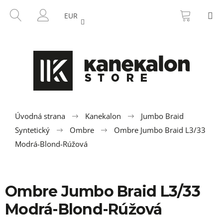
K
Prejsť
NÁKU
HĽADAŤ
M
na
KOŠÍK
o
EUR
SPÄŤ
SPÄŤ
obsah
PRIHLÁSENIE
š
í
Č
k
o
p
o
t
r
Úvodná strana
Kanekalon
Jumbo Braid
e
Syntetický
Ombre
Ombre Jumbo Braid L3/33
b
Modrá-Blond-Rúžová
u
j
e
Ombre Jumbo Braid L3/33
t
Modrá-Blond-Rúžová
e
n