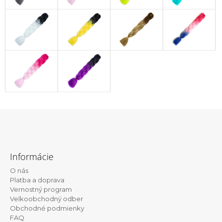
Z
á
Informácie
p
O nás
ä
Platba a doprava
t
Vernostný program
Velkoobchodný odber
i
Obchodné podmienky
e
FAQ