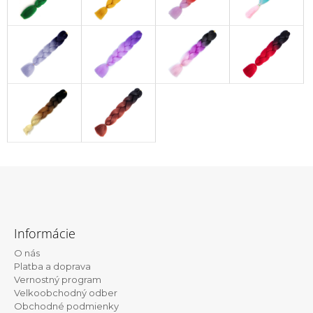
Z
á
Informácie
p
O nás
ä
Platba a doprava
t
Vernostný program
Velkoobchodný odber
i
Obchodné podmienky