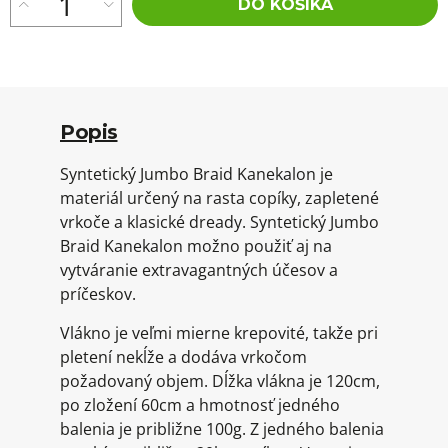
DO KOŠÍKA
Popis
Syntetický Jumbo Braid Kanekalon je
materiál určený na rasta copíky, zapletené
vrkoče a klasické dready. Syntetický Jumbo
Braid Kanekalon možno použiť aj na
vytváranie extravagantných účesov a
príčeskov.
Vlákno je veľmi mierne krepovité, takže pri
pletení nekĺže a dodáva vrkočom
požadovaný objem. Dĺžka vlákna je 120cm,
po zložení 60cm a hmotnosť jedného
balenia je približne 100g. Z jedného balenia