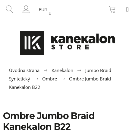
K
Prejsť
NÁKU
HĽADAŤ
M
na
KOŠÍK
o
EUR
SPÄŤ
SPÄŤ
obsah
PRIHLÁSENIE
š
í
Č
k
o
p
o
t
r
Úvodná strana
Kanekalon
Jumbo Braid
e
Syntetický
Ombre
Ombre Jumbo Braid
b
Kanekalon B22
u
j
e
Ombre Jumbo Braid
t
Kanekalon B22
e
n