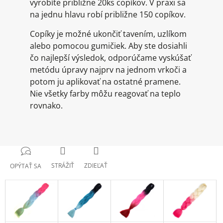
vyrobíte približne 20ks copíkov. V praxi sa
na jednu hlavu robí približne 150 copíkov.
Copíky je možné ukončiť tavením, uzlíkom
alebo pomocou gumičiek. Aby ste dosiahli
čo najlepší výsledok, odporúčame vyskúšať
metódu úpravy najprv na jednom vrkoči a
potom ju aplikovať na ostatné pramene.
Nie všetky farby môžu reagovať na teplo
rovnako.
STRÁŽIŤ
ZDIEĽAŤ
OPÝTAŤ SA