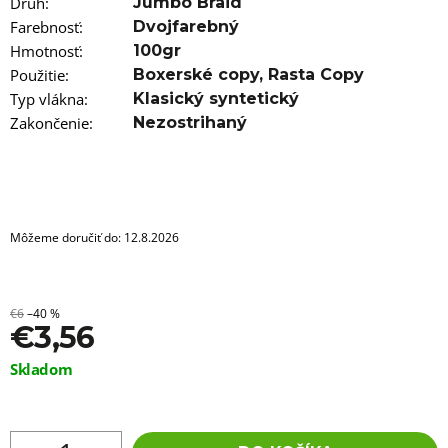
a
Druh
:
Jumbo Braid
m
Farebnosť
:
Dvojfarebný
e
Hmotnosť
:
100gr
Použitie
:
Boxerské copy
,
Rasta Copy
100%
EZ
Typ vlákna
:
Klasický syntetický
KANEKALON
Zakončenie
:
Nezostrihaný
GOLDEN
HOUR
€5,16
Pôvodne:
€5,96
Môžeme doručiť do:
12.8.2026
€6
–40 %
€3,56
Jednotková
Skladom
cena: