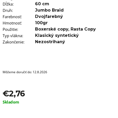
a
Dĺžka
:
60 cm
m
e
Druh
:
Jumbo Braid
Farebnosť
:
Dvojfarebný
VLNITÝ
Hmotnosť
:
100gr
KANEKALON
Použitie
:
Boxerské copy
,
Rasta Copy
MANASI
50CM
Typ vlákna
:
Klasický syntetický
100GR
Zakončenie
:
Nezostrihaný
530
€7,96
Pôvodne:
€12
Môžeme doručiť do:
12.8.2026
€2,76
Jednotková
Skladom
cena: