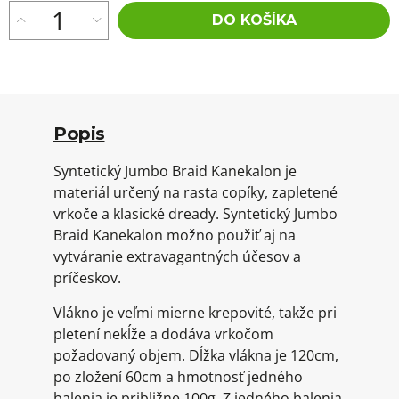
DO KOŠÍKA
Popis
Syntetický Jumbo Braid Kanekalon je
materiál určený na rasta copíky, zapletené
vrkoče a klasické dready. Syntetický Jumbo
Braid Kanekalon možno použiť aj na
vytváranie extravagantných účesov a
príčeskov.
Vlákno je veľmi mierne krepovité, takže pri
pletení nekĺže a dodáva vrkočom
požadovaný objem. Dĺžka vlákna je 120cm,
po zložení 60cm a hmotnosť jedného
balenia je približne 100g. Z jedného balenia