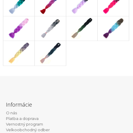
Z
á
Informácie
p
O nás
ä
Platba a doprava
t
Vernostný program
Velkoobchodný odber
i