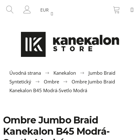
K
Prejsť
NÁKU
HĽADAŤ
M
na
KOŠÍK
o
EUR
SPÄŤ
SPÄŤ
obsah
PRIHLÁSENIE
š
í
Č
k
o
p
o
t
r
Úvodná strana
Kanekalon
Jumbo Braid
e
Syntetický
Ombre
Ombre Jumbo Braid
b
Kanekalon B45 Modrá-Svetlo Modrá
u
j
e
Ombre Jumbo Braid
t
Kanekalon B45 Modrá-
e
n