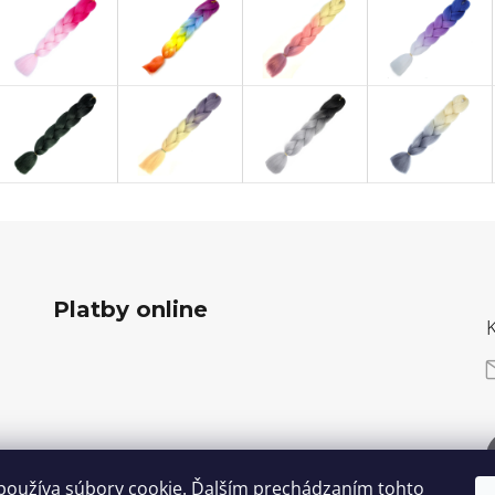
Platby online
používa súbory cookie. Ďalším prechádzaním tohto