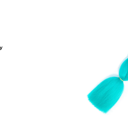
B36
€4,20
€7,96
Pôvodne:
€6
y