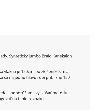
ready. Syntetický Jumbo Braid Kanekalon
ka vlákna je 120cm, po zložení 60cm a
xi sa na jednu hlavu robí približne 150
ýsledok, odporúčame vyskúšať metódu
agovať na teplo rovnako.