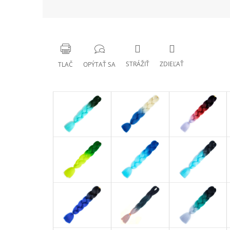
STRÁŽIŤ
ZDIEĽAŤ
TLAČ
OPÝTAŤ SA