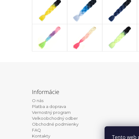
Z
á
Informácie
p
O nás
ä
Platba a doprava
t
Vernostný program
Velkoobchodný odber
i
Obchodné podmienky
e
FAQ
Kontakty
Tento web 