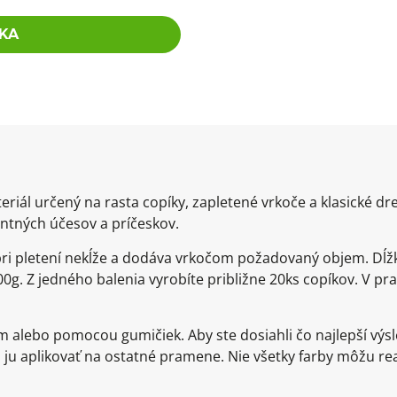
KA
eriál určený na rasta copíky, zapletené vrkoče a klasické d
ntných účesov a príčeskov.
 pri pletení nekĺže a dodáva vrkočom požadovaný objem. Dĺž
0g. Z jedného balenia vyrobíte približne 20ks copíkov. V pra
om alebo pomocou gumičiek. Aby ste dosiahli čo najlepší v
ju aplikovať na ostatné pramene. Nie všetky farby môžu re