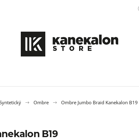
Čo potrebujete nájsť?
HĽADAŤ
Odporúčame
Syntetický
Ombre
Ombre Jumbo Braid Kanekalon B19
nekalon B19
COPÍKY BOX BRAIDS SINGLE 65CM 22KS
100% EZ KANEK