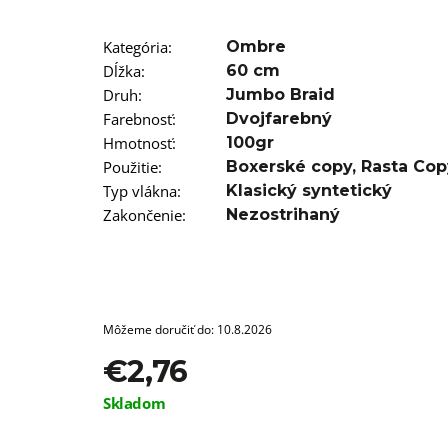
€11,96
Kategória
:
Ombre
Dĺžka
:
60 cm
Druh
:
Jumbo Braid
Farebnosť
:
Dvojfarebný
Hmotnosť
:
100gr
Použitie
:
Boxerské copy
,
Rasta Cop
Typ vlákna
:
Klasický syntetický
Zakončenie
:
Nezostrihaný
Môžeme doručiť do:
10.8.2026
€2,76
Jednotková
Skladom
cena: