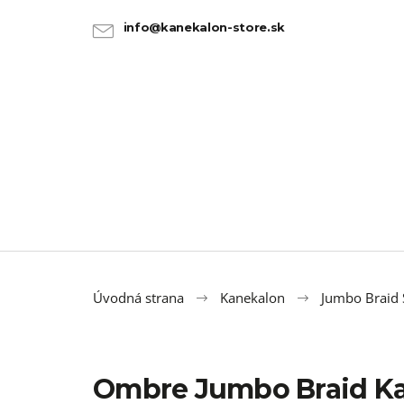
K
Prejsť
na
o
info@kanekalon-store.sk
SPÄŤ
SPÄŤ
obsah
DO
DO
š
OBCHODU
OBCHODU
í
k
Úvodná strana
Kanekalon
Jumbo Braid 
Ombre Jumbo Braid Ka
FAKE DREADY 60CM MAHAGON 10KS