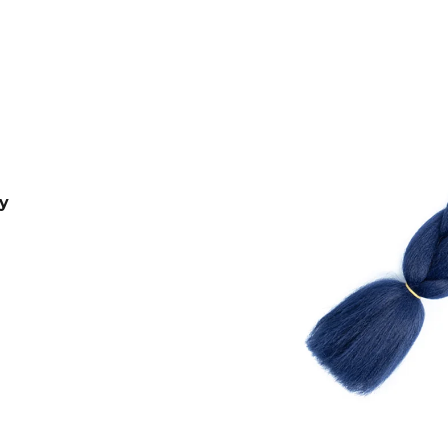
BRAIDORDIE
€11,96
€6,76
Pôvodne:
€6,95
y