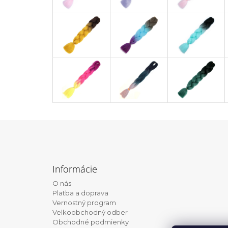
Z
á
Informácie
p
O nás
ä
Platba a doprava
t
Vernostný program
Velkoobchodný odber
i
Obchodné podmienky