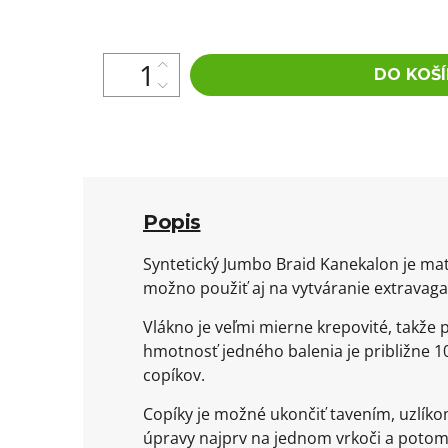
cena:
DO KOŠÍ
Popis
Syntetický Jumbo Braid Kanekalon je mat
možno použiť aj na vytváranie extravaga
Vlákno je veľmi mierne krepovité, takže
hmotnosť jedného balenia je približne 10
copíkov.
Copíky je možné ukončiť tavením, uzlík
úpravy najprv na jednom vrkoči a potom 