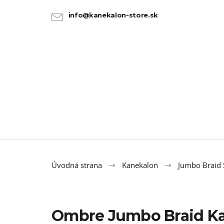
K
Prejsť
na
o
info@kanekalon-store.sk
SPÄŤ
SPÄŤ
obsah
DO
DO
š
OBCHODU
OBCHODU
í
k
Úvodná strana
Kanekalon
Jumbo Braid 
Ombre Jumbo Braid K
100% JUMBO BRAID ZOSTRIHANÝ 1B