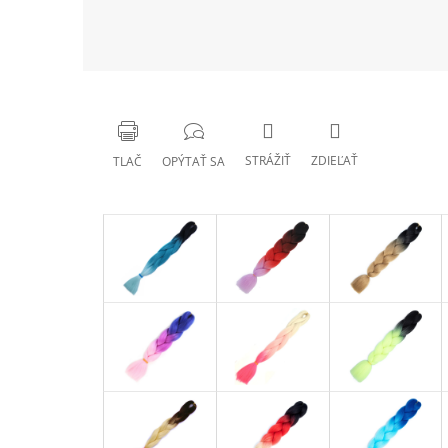
STRÁŽIŤ
ZDIEĽAŤ
TLAČ
OPÝTAŤ SA