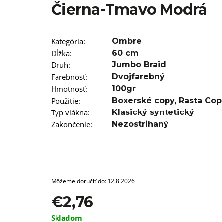
Čierna-Tmavo Modrá
€4,76
Pôvodne:
€6,76
Kategória
:
Ombre
Dĺžka
:
60 cm
Druh
:
Jumbo Braid
Farebnosť
:
Dvojfarebný
Hmotnosť
:
100gr
Použitie
:
Boxerské copy
,
Rasta Cop
Typ vlákna
:
Klasický syntetický
Zakončenie
:
Nezostrihaný
Môžeme doručiť do:
12.8.2026
€2,76
Jednotková
Skladom