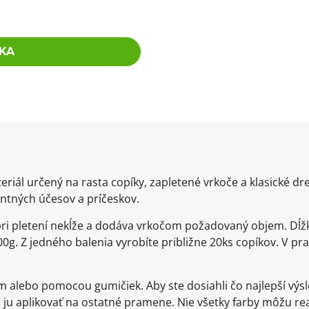
KA
eriál určený na rasta copíky, zapletené vrkoče a klasické d
ntných účesov a príčeskov.
 pri pletení nekĺže a dodáva vrkočom požadovaný objem. Dĺž
0g. Z jedného balenia vyrobíte približne 20ks copíkov. V pra
om alebo pomocou gumičiek. Aby ste dosiahli čo najlepší v
ju aplikovať na ostatné pramene. Nie všetky farby môžu re