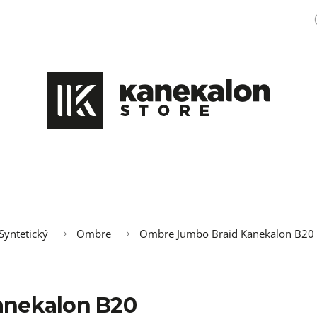
Čo potrebujete nájsť?
HĽADAŤ
Odporúčame
Syntetický
Ombre
Ombre Jumbo Braid Kanekalon B20
anekalon B20
100% JUMBO BRAID KANEKALON XXL 60
PSEUDO DREADY