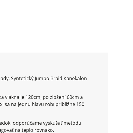
ready. Syntetický Jumbo Braid Kanekalon
ka vlákna je 120cm, po zložení 60cm a
xi sa na jednu hlavu robí približne 150
ýsledok, odporúčame vyskúšať metódu
agovať na teplo rovnako.