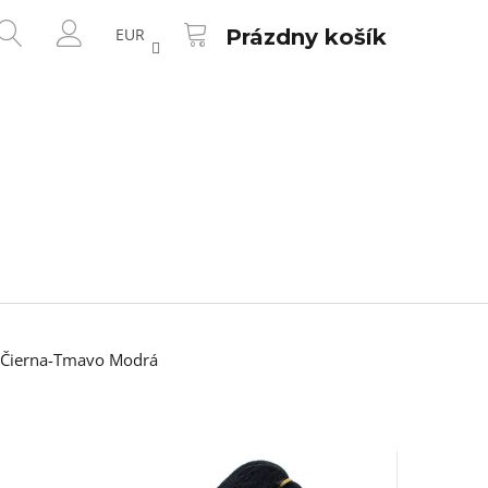
NÁKUPNÝ
HĽADAŤ
KOŠÍK
EUR
Prázdny košík
PRIHLÁSENIE
 Čierna-Tmavo Modrá
Nasledujúce
 50CM FARBA 1