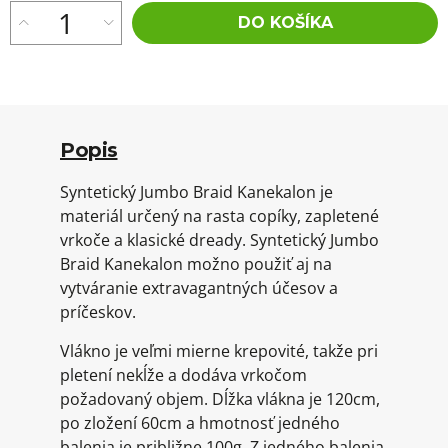
DO KOŠÍKA
Popis
Syntetický Jumbo Braid Kanekalon je
materiál určený na rasta copíky, zapletené
vrkoče a klasické dready. Syntetický Jumbo
Braid Kanekalon možno použiť aj na
vytváranie extravagantných účesov a
príčeskov.
Vlákno je veľmi mierne krepovité, takže pri
pletení nekĺže a dodáva vrkočom
požadovaný objem. Dĺžka vlákna je 120cm,
po zložení 60cm a hmotnosť jedného
balenia je približne 100g. Z jedného balenia