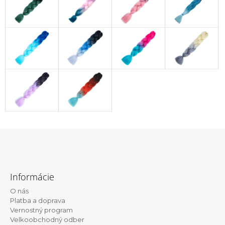
Z
á
Informácie
p
O nás
ä
Platba a doprava
t
Vernostný program
Velkoobchodný odber
i