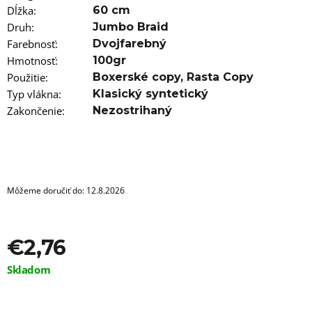
a
Dĺžka
:
60 cm
m
e
Druh
:
Jumbo Braid
Farebnosť
:
Dvojfarebný
GUMIČKY
Hmotnosť
:
100gr
DO
Použitie
:
Boxerské copy
,
Rasta Copy
VLASOV
PRIEHĽADNÉ
Typ vlákna
:
Klasický syntetický
100KS
Zakončenie
:
Nezostrihaný
€1,96
Môžeme doručiť do:
12.8.2026
€2,76
Jednotková
Skladom
cena: