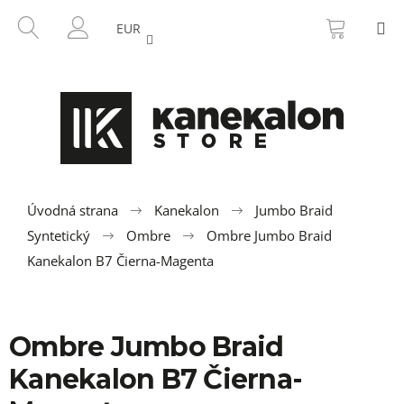
K
Prejsť
NÁKU
HĽADAŤ
M
na
KOŠÍK
o
EUR
SPÄŤ
SPÄŤ
obsah
PRIHLÁSENIE
š
í
Č
k
o
p
o
t
r
Úvodná strana
Kanekalon
Jumbo Braid
e
Syntetický
Ombre
Ombre Jumbo Braid
b
Kanekalon B7 Čierna-Magenta
u
j
e
Ombre Jumbo Braid
t
Kanekalon B7 Čierna-
e
n