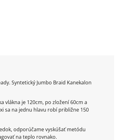
ready. Syntetický Jumbo Braid Kanekalon
ka vlákna je 120cm, po zložení 60cm a
xi sa na jednu hlavu robí približne 150
ýsledok, odporúčame vyskúšať metódu
agovať na teplo rovnako.