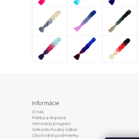
Z
á
Informácie
p
O nás
ä
Platba a doprava
t
Vernostný program
Velkoobchodný odber
i
Obchodné podmienky