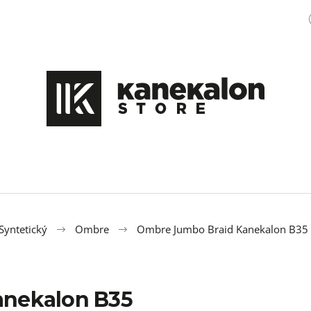
Čo potrebujete nájsť?
HĽADAŤ
Odporúčame
Syntetický
Ombre
Ombre Jumbo Braid Kanekalon B35 
anekalon B35
COPÍKY BOX BRAIDS SINGLE 65CM 22KS
100% EZ KANEK