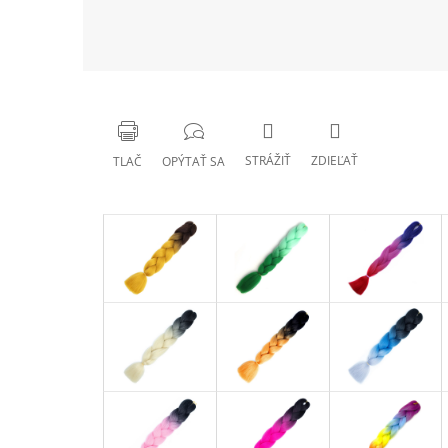
STRÁŽIŤ
ZDIEĽAŤ
TLAČ
OPÝTAŤ SA