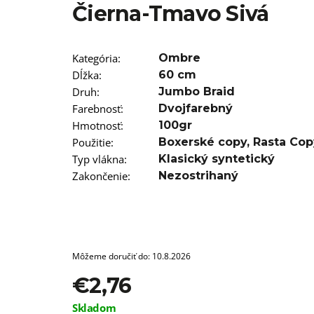
Čierna-Tmavo Sivá
€11,96
Kategória
:
Ombre
Dĺžka
:
60 cm
Druh
:
Jumbo Braid
Farebnosť
:
Dvojfarebný
Hmotnosť
:
100gr
Použitie
:
Boxerské copy
,
Rasta Cop
Typ vlákna
:
Klasický syntetický
Zakončenie
:
Nezostrihaný
Môžeme doručiť do:
10.8.2026
€2,76
Jednotková
Skladom