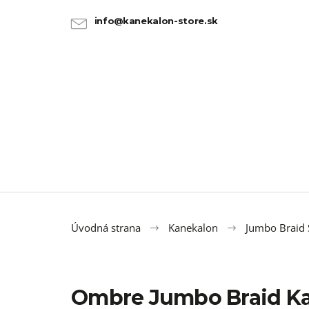
K
Prejsť
na
o
info@kanekalon-store.sk
SPÄŤ
SPÄŤ
obsah
DO
DO
š
OBCHODU
OBCHODU
í
k
Úvodná strana
Kanekalon
Jumbo Braid 
Ombre Jumbo Braid K
FAKE DREADY 60CM MAHAGON 10KS