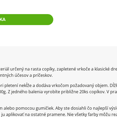
KA
eriál určený na rasta copíky, zapletené vrkoče a klasické d
ntných účesov a príčeskov.
 pri pletení nekĺže a dodáva vrkočom požadovaný objem. Dĺž
0g. Z jedného balenia vyrobíte približne 20ks copíkov. V pra
om alebo pomocou gumičiek. Aby ste dosiahli čo najlepší v
ju aplikovať na ostatné pramene. Nie všetky farby môžu re