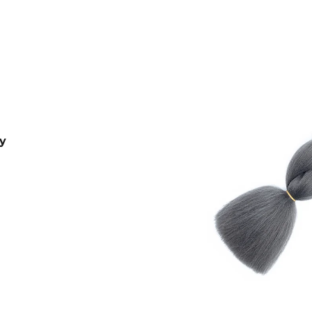
B36
€4,20
€7,96
Pôvodne:
€6
y