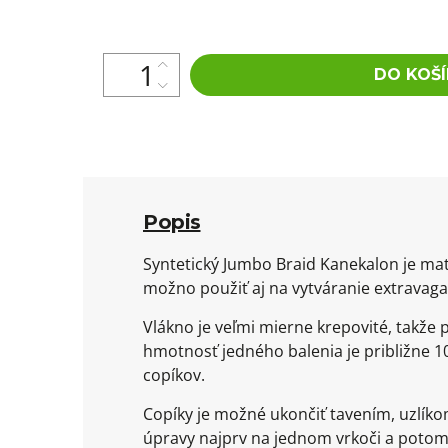
cena:
DO KOŠÍ
Popis
Syntetický Jumbo Braid Kanekalon je mat
možno použiť aj na vytváranie extravaga
Vlákno je veľmi mierne krepovité, takže
hmotnosť jedného balenia je približne 10
copíkov.
Copíky je možné ukončiť tavením, uzlík
úpravy najprv na jednom vrkoči a potom 