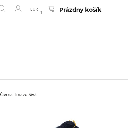
NÁKUPNÝ
HĽADAŤ
KOŠÍK
EUR
Prázdny košík
PRIHLÁSENIE
Čierna-Tmavo Sivá
Nasledujúce
ALON ROSE GOLD-H