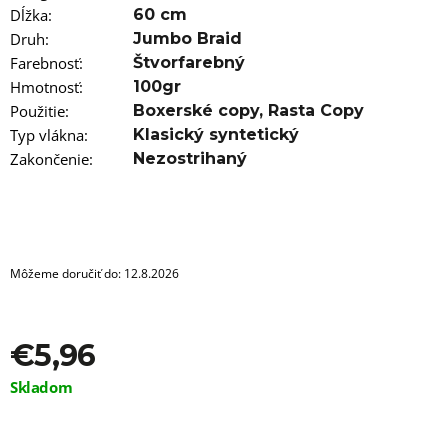
a
Dĺžka
:
60 cm
m
e
Druh
:
Jumbo Braid
Farebnosť
:
Štvorfarebný
FARBA
Hmotnosť
:
100gr
NA
Použitie
:
Boxerské copy
,
Rasta Copy
VLASY
IROIRO
Typ vlákna
:
Klasický syntetický
-
Zakončenie
:
Nezostrihaný
20
PURPLE
€13,96
Môžeme doručiť do:
12.8.2026
€5,96
Jednotková
Skladom
cena: