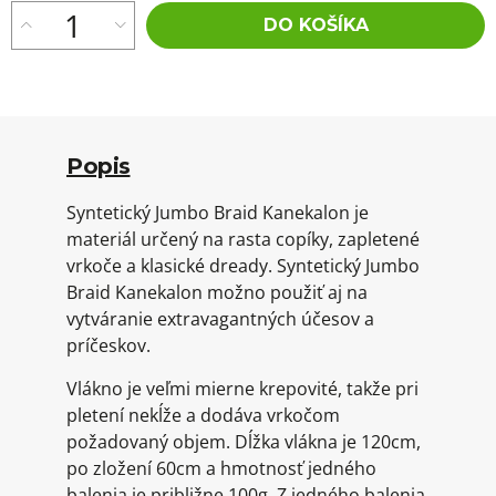
DO KOŠÍKA
Popis
Syntetický Jumbo Braid Kanekalon je
materiál určený na rasta copíky, zapletené
vrkoče a klasické dready. Syntetický Jumbo
Braid Kanekalon možno použiť aj na
vytváranie extravagantných účesov a
príčeskov.
Vlákno je veľmi mierne krepovité, takže pri
pletení nekĺže a dodáva vrkočom
požadovaný objem. Dĺžka vlákna je 120cm,
po zložení 60cm a hmotnosť jedného
balenia je približne 100g. Z jedného balenia