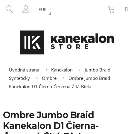
K
Prejsť
NÁKU
HĽADAŤ
M
na
KOŠÍK
o
EUR
SPÄŤ
SPÄŤ
obsah
PRIHLÁSENIE
š
í
Č
k
o
p
o
t
r
Úvodná strana
Kanekalon
Jumbo Braid
e
Syntetický
Ombre
Ombre Jumbo Braid
b
Kanekalon D1 Čierna-Červená-Žltá-Biela
u
j
e
Ombre Jumbo Braid
t
Kanekalon D1 Čierna-
e
n