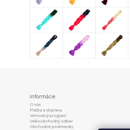
Z
á
Informácie
p
O nás
ä
Platba a doprava
t
Vernostný program
Velkoobchodný odber
i
Obchodné podmienky