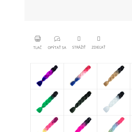
STRÁŽIŤ
ZDIEĽAŤ
TLAČ
OPÝTAŤ SA