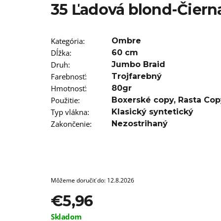
SUPERBRAID
35 Ľadová blond-Čiern
€3,96
Pôvodne:
€6
Kategória
:
Ombre
Dĺžka
:
60 cm
Druh
:
Jumbo Braid
Farebnosť
:
Trojfarebný
Hmotnosť
:
80gr
Použitie
:
Boxerské copy
,
Rasta Cop
Typ vlákna
:
Klasický syntetický
Zakončenie
:
Nezostrihaný
Môžeme doručiť do:
12.8.2026
€5,96
Jednotková
Skladom