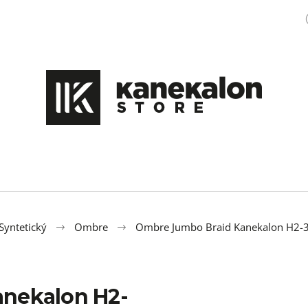
Čo potrebujete nájsť?
HĽADAŤ
Odporúčame
Syntetický
Ombre
Ombre Jumbo Braid Kanekalon H2-3
nekalon H2-
ROVNÝ MICRO ZIZI OMBRE 2-2
100% EZ KANEK