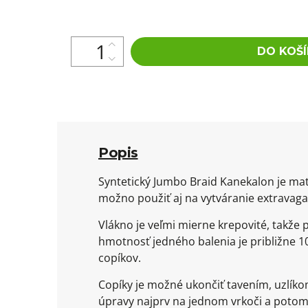
cena:
DO KOŠÍ
Popis
Syntetický Jumbo Braid Kanekalon je mat
možno použiť aj na vytváranie extravaga
Vlákno je veľmi mierne krepovité, takže
hmotnosť jedného balenia je približne 10
copíkov.
Copíky je možné ukončiť tavením, uzlík
úpravy najprv na jednom vrkoči a potom 