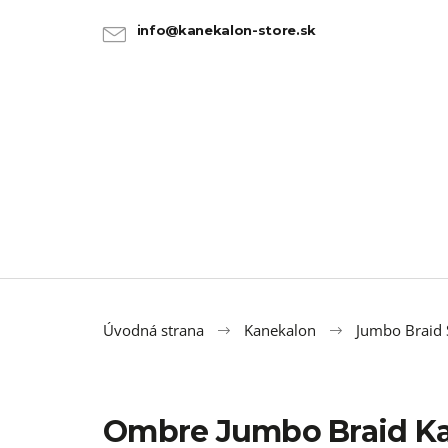
K
Prejsť
na
o
info@kanekalon-store.sk
SPÄŤ
SPÄŤ
obsah
DO
DO
š
OBCHODU
OBCHODU
í
k
Úvodná strana
Kanekalon
Jumbo Braid 
Ombre Jumbo Braid Ka
100% JUMBO BRAID KANEKALON 1