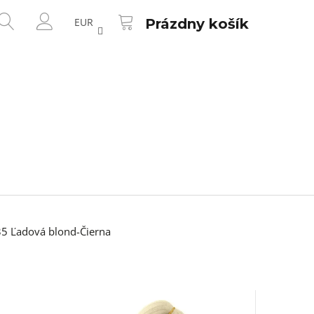
NÁKUPNÝ
HĽADAŤ
KOŠÍK
EUR
Prázdny košík
PRIHLÁSENIE
5 Ľadová blond-Čierna
Nasledujúce
ALON FR-71