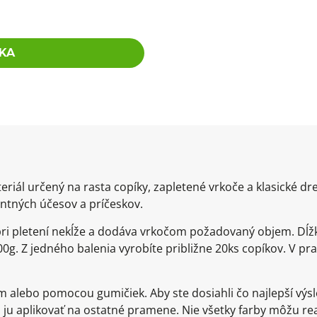
KA
eriál určený na rasta copíky, zapletené vrkoče a klasické d
ntných účesov a príčeskov.
 pri pletení nekĺže a dodáva vrkočom požadovaný objem. Dĺž
0g. Z jedného balenia vyrobíte približne 20ks copíkov. V pra
om alebo pomocou gumičiek. Aby ste dosiahli čo najlepší v
ju aplikovať na ostatné pramene. Nie všetky farby môžu re