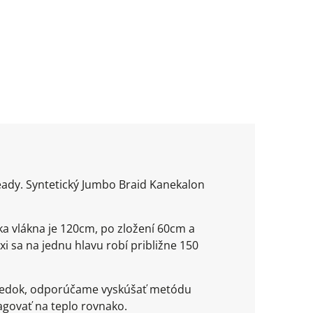
ready. Syntetický Jumbo Braid Kanekalon
ka vlákna je 120cm, po zložení 60cm a
xi sa na jednu hlavu robí približne 150
ýsledok, odporúčame vyskúšať metódu
agovať na teplo rovnako.